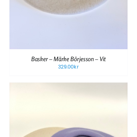
Basker – Märke Börjesson – Vit
329.00
kr