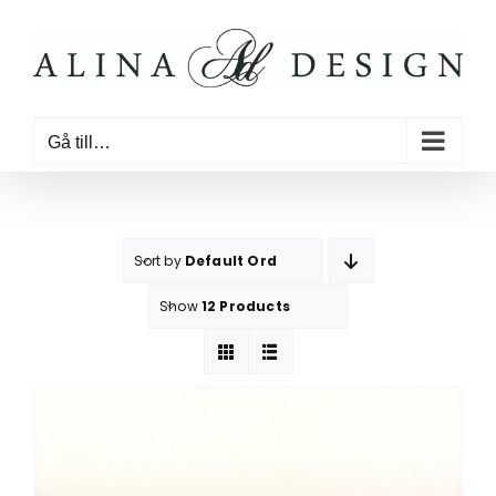
Fortsätt
till
innehållet
Gå till…
Sort by
Default Order
Show
12 Products