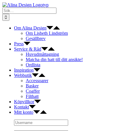
Fortsätt
till
Sök
innehållet
efter:
Om Alina Design
Om Lisbeth Lindström
Gesällbrev
Press
Service & Råd
Huvudmåttagning
Matcha din hatt till ditt ansikte!
Ordlista
Inspiration
Webbutik
Accessoarer
Basker
Coaffer
Filthatt
Köpvillkor
Kontakt
Mitt konto