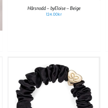
Hårsnodd – byEloise – Beige
124.00
kr