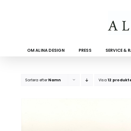
Fortsätt
till
innehållet
OM ALINA DESIGN
PRESS
SERVICE & 
Sortera efter
Namn
Visa
12 produkt