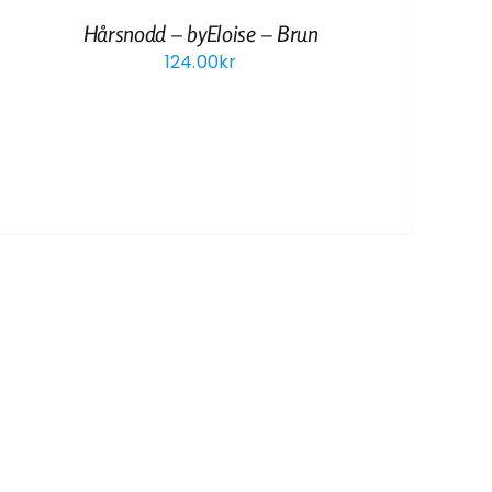
Hårsnodd – byEloise – Brun
124.00
kr