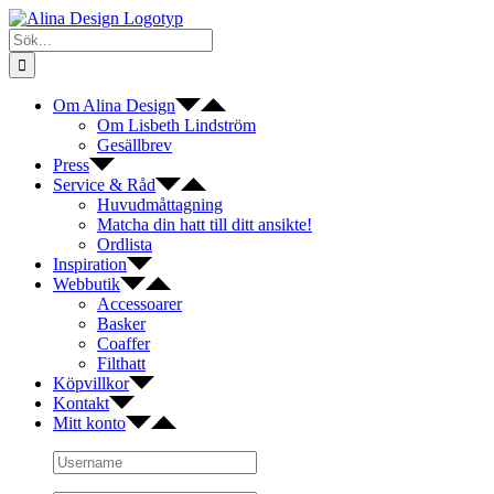
Fortsätt
till
Sök
innehållet
efter:
Om Alina Design
Om Lisbeth Lindström
Gesällbrev
Press
Service & Råd
Huvudmåttagning
Matcha din hatt till ditt ansikte!
Ordlista
Inspiration
Webbutik
Accessoarer
Basker
Coaffer
Filthatt
Köpvillkor
Kontakt
Mitt konto