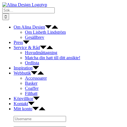
Fortsätt
till
Sök
innehållet
efter:
Om Alina Design
Om Lisbeth Lindström
Gesällbrev
Press
Service & Råd
Huvudmåttagning
Matcha din hatt till ditt ansikte!
Ordlista
Inspiration
Webbutik
Accessoarer
Basker
Coaffer
Filthatt
Köpvillkor
Kontakt
Mitt konto