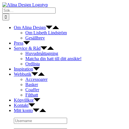
Fortsätt
till
Sök
innehållet
efter:
Om Alina Design
Om Lisbeth Lindström
Gesällbrev
Press
Service & Råd
Huvudmåttagning
Matcha din hatt till ditt ansikte!
Ordlista
Inspiration
Webbutik
Accessoarer
Basker
Coaffer
Filthatt
Köpvillkor
Kontakt
Mitt konto