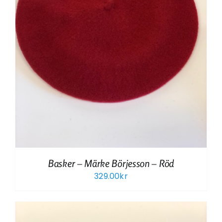
Basker – Märke Börjesson – Röd
329.00
kr