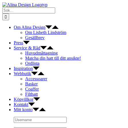
Fortsätt
till
Sök
innehållet
efter:
Om Alina Design
Om Lisbeth Lindström
Gesällbrev
Press
Service & Råd
Huvudmåttagning
Matcha din hatt till ditt ansikte!
Ordlista
Inspiration
Webbutik
Accessoarer
Basker
Coaffer
Filthatt
Köpvillkor
Kontakt
Mitt konto