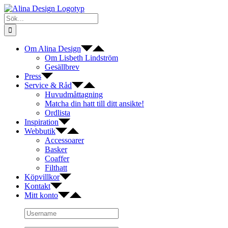
Fortsätt
till
Sök
innehållet
efter:
Om Alina Design
Om Lisbeth Lindström
Gesällbrev
Press
Service & Råd
Huvudmåttagning
Matcha din hatt till ditt ansikte!
Ordlista
Inspiration
Webbutik
Accessoarer
Basker
Coaffer
Filthatt
Köpvillkor
Kontakt
Mitt konto