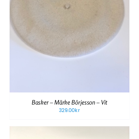
Basker – Märke Börjesson – Vit
329.00
kr