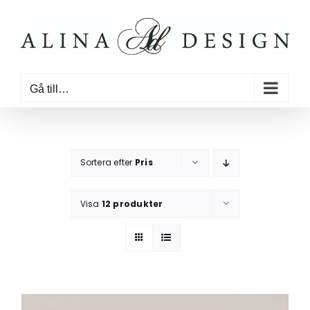
Fortsätt
till
innehållet
Gå till…
Sortera efter
Pris
Visa
12 produkter