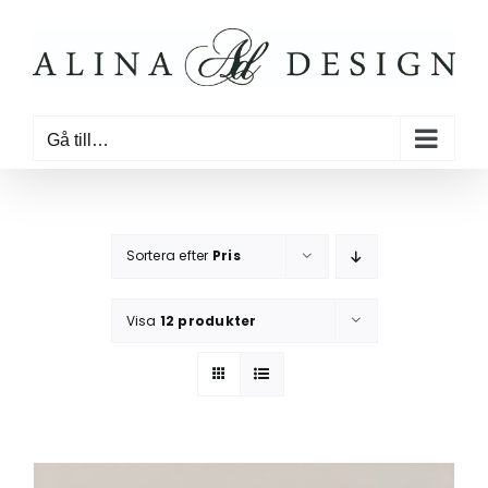
Fortsätt
till
innehållet
Gå till…
Sortera efter
Pris
Visa
12 produkter