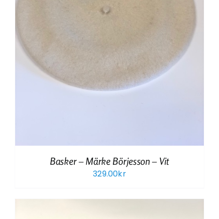
Basker – Märke Börjesson – Vit
329.00
kr