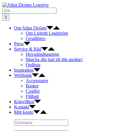
Fortsätt
till
Sök
innehållet
efter:
Om Alina Design
Om Lisbeth Lindström
Gesällbrev
Press
Service & Råd
Huvudmåttagning
Matcha din hatt till ditt ansikte!
Ordlista
Inspiration
Webbutik
Accessoarer
Basker
Coaffer
Filthatt
Köpvillkor
Kontakt
Mitt konto