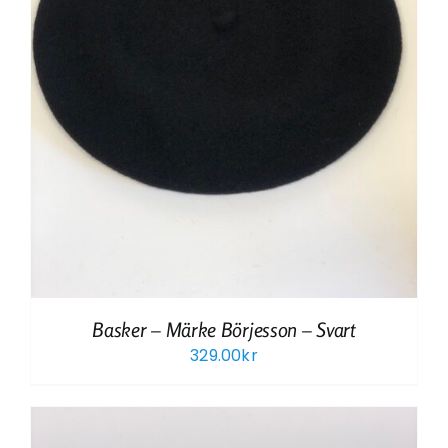
Basker – Märke Börjesson – Svart
329.00
kr