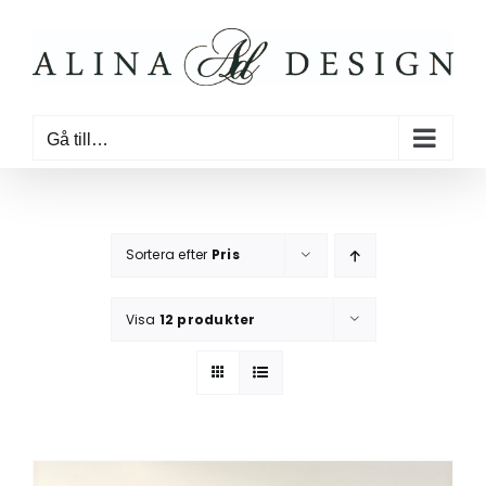
Fortsätt
till
innehållet
Gå till…
Sortera efter
Pris
Visa
12 produkter