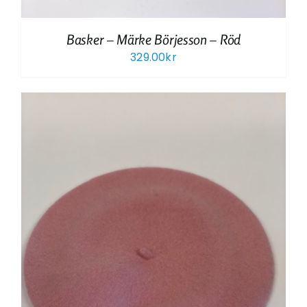
Basker – Märke Börjesson – Röd
329.00
kr