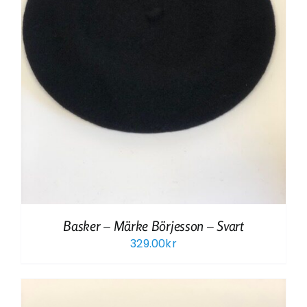
Basker – Märke Börjesson – Svart
329.00
kr