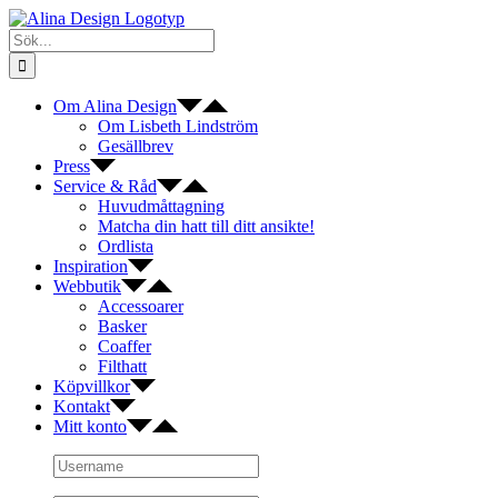
Fortsätt
till
Sök
innehållet
efter:
Om Alina Design
Om Lisbeth Lindström
Gesällbrev
Press
Service & Råd
Huvudmåttagning
Matcha din hatt till ditt ansikte!
Ordlista
Inspiration
Webbutik
Accessoarer
Basker
Coaffer
Filthatt
Köpvillkor
Kontakt
Mitt konto