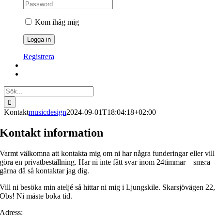
Kom ihåg mig
Registrera
Sök
efter:
Kontakt
musicdesign
2024-09-01T18:04:18+02:00
Kontakt information
Varmt välkomna att kontakta mig om ni har några funderingar eller vill
göra en privatbeställning. Har ni inte fått svar inom 24timmar – sms:a
gärna då så kontaktar jag dig.
Vill ni besöka min ateljé så hittar ni mig i Ljungskile. Skarsjövägen 22,
Obs! Ni måste boka tid.
Adress: