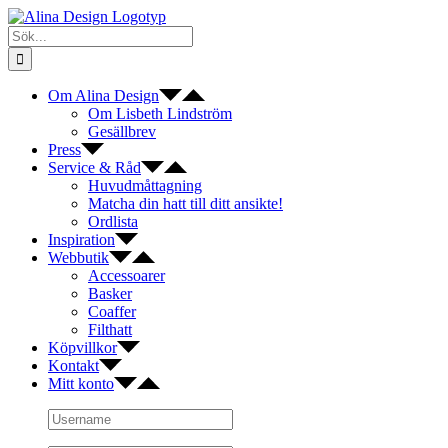
Fortsätt
till
Sök
innehållet
efter:
Om Alina Design
Om Lisbeth Lindström
Gesällbrev
Press
Service & Råd
Huvudmåttagning
Matcha din hatt till ditt ansikte!
Ordlista
Inspiration
Webbutik
Accessoarer
Basker
Coaffer
Filthatt
Köpvillkor
Kontakt
Mitt konto