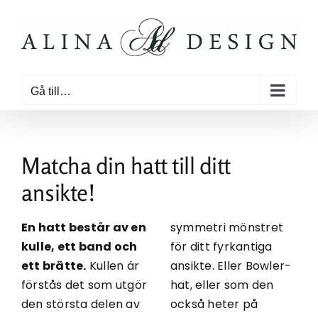
Fortsätt
till
innehållet
Gå till…
Matcha din hatt till ditt
ansikte!
En hatt består av en
symmetri mönstret
kulle, ett band och
för ditt fyrkantiga
ett brätte.
Kullen är
ansikte. Eller Bowler-
förstås det som utgör
hat, eller som den
den största delen av
också heter på