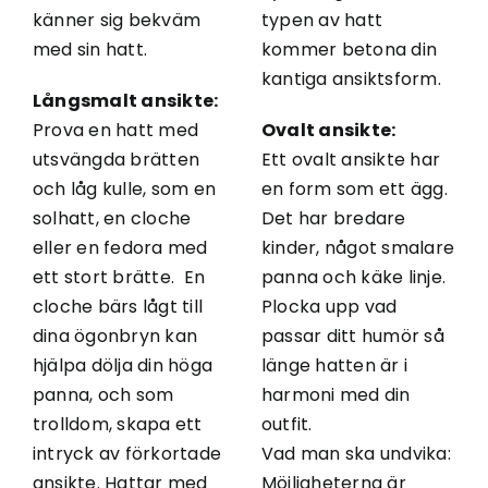
känner sig bekväm
typen av hatt
med sin hatt.
kommer betona din
kantiga ansiktsform.
Långsmalt ansikte:
Prova en hatt med
Ovalt ansikte:
utsvängda brätten
Ett ovalt ansikte har
och låg kulle, som en
en form som ett ägg.
solhatt, en cloche
Det har bredare
eller en fedora med
kinder, något smalare
ett stort brätte. En
panna och käke linje.
cloche bärs lågt till
Plocka upp vad
dina ögonbryn kan
passar ditt humör så
hjälpa dölja din höga
länge hatten är i
panna, och som
harmoni med din
trolldom, skapa ett
outfit.
intryck av förkortade
Vad man ska undvika:
ansikte. Hattar med
Möjligheterna är