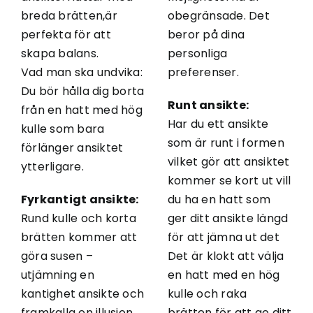
breda brätten,är
obegränsade. Det
perfekta för att
beror på dina
skapa balans.
personliga
Vad man ska undvika:
preferenser.
Du bör hålla dig borta
Runt ansikte:
från en hatt med hög
Har du ett ansikte
kulle som bara
som är runt i formen
förlänger ansiktet
vilket gör att ansiktet
ytterligare.
kommer se kort ut vill
Fyrkantigt ansikte:
du ha en hatt som
Rund kulle och korta
ger ditt ansikte längd
brätten kommer att
för att jämna ut det
göra susen –
Det är klokt att välja
utjämning en
en hatt med en hög
kantighet ansikte och
kulle och raka
framkalla en illusion
brätten för att ge ditt