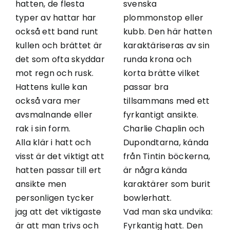
hatten, de flesta
svenska
typer av hattar har
plommonstop eller
också ett band runt
kubb. Den här hatten
kullen och brättet är
karaktäriseras av sin
det som ofta skyddar
runda krona och
mot regn och rusk.
korta brätte vilket
Hattens kulle kan
passar bra
också vara mer
tillsammans med ett
avsmalnande eller
fyrkantigt ansikte.
rak i sin form.
Charlie Chaplin och
Alla klär i hatt och
Dupondtarna, kända
visst är det viktigt att
från Tintin böckerna,
hatten passar till ert
är några kända
ansikte men
karaktärer som burit
personligen tycker
bowlerhatt.
jag att det viktigaste
Vad man ska undvika:
är att man trivs och
Fyrkantig hatt. Den