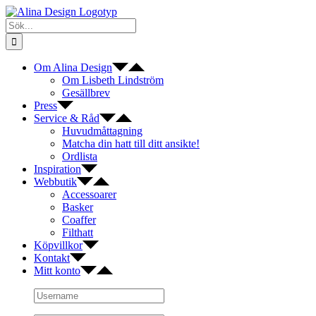
Fortsätt
till
Sök
innehållet
efter:
Om Alina Design
Om Lisbeth Lindström
Gesällbrev
Press
Service & Råd
Huvudmåttagning
Matcha din hatt till ditt ansikte!
Ordlista
Inspiration
Webbutik
Accessoarer
Basker
Coaffer
Filthatt
Köpvillkor
Kontakt
Mitt konto