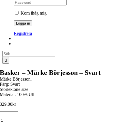
Kom ihåg mig
Registrera
Sök
efter:
Basker – Märke Börjesson – Svart
Märke Börjesson.
Färg: Svart
Storlek:one size
Material: 100% Ull
329.00
kr
Basker
-
Märke