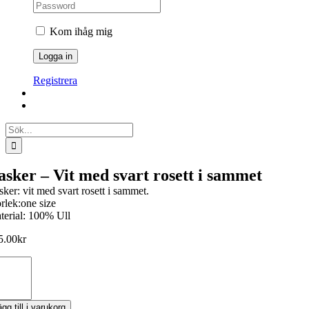
Kom ihåg mig
Registrera
Sök
efter:
asker – Vit med svart rosett i sammet
sker: vit med svart rosett i sammet.
orlek:one size
terial: 100% Ull
5.00
kr
sker
d
ägg till i varukorg