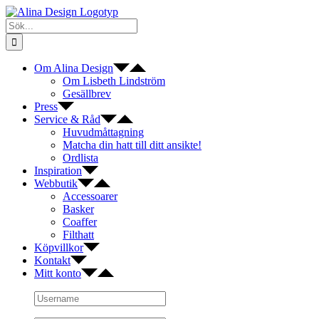
Fortsätt
till
Sök
innehållet
efter:
Om Alina Design
Om Lisbeth Lindström
Gesällbrev
Press
Service & Råd
Huvudmåttagning
Matcha din hatt till ditt ansikte!
Ordlista
Inspiration
Webbutik
Accessoarer
Basker
Coaffer
Filthatt
Köpvillkor
Kontakt
Mitt konto