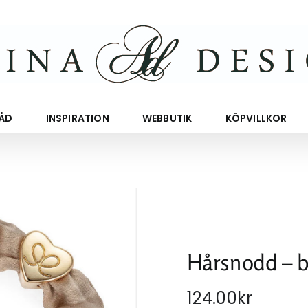
RÅD
INSPIRATION
WEBBUTIK
KÖPVILLKOR
Hårsnodd – b
124.00
kr