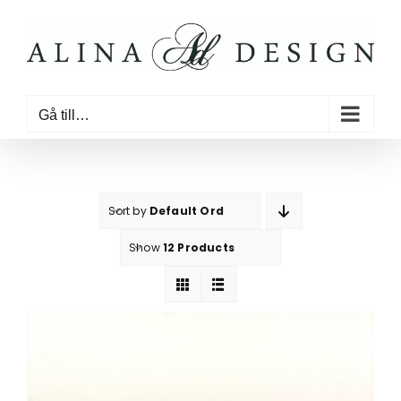
Fortsätt
till
innehållet
Gå till…
Sort by
Default Order
Show
12 Products