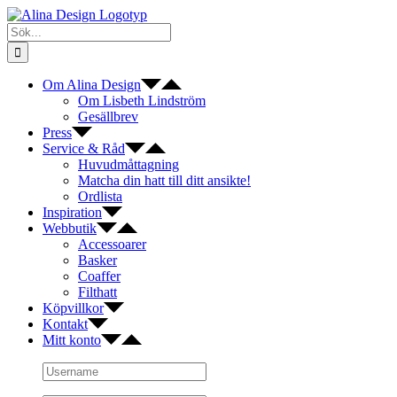
Fortsätt
till
Sök
innehållet
efter:
Om Alina Design
Om Lisbeth Lindström
Gesällbrev
Press
Service & Råd
Huvudmåttagning
Matcha din hatt till ditt ansikte!
Ordlista
Inspiration
Webbutik
Accessoarer
Basker
Coaffer
Filthatt
Köpvillkor
Kontakt
Mitt konto