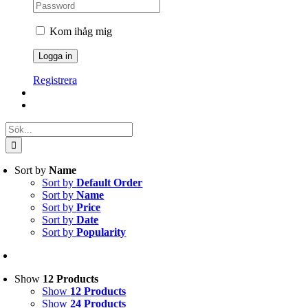
Kom ihåg mig
Registrera
Sök
efter:
Sort by
Name
Sort by
Default Order
Sort by
Name
Sort by
Price
Sort by
Date
Sort by
Popularity
Show
12 Products
Show
12 Products
Show
24 Products