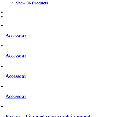
Show
36 Products
Accessoar
Accessoar
Accessoar
Accessoar
Basker – Lila med svart rosett i sammet.