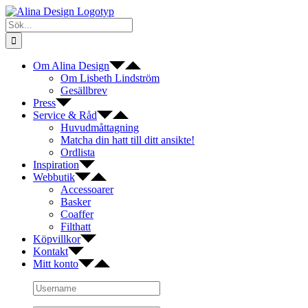
Fortsätt
till
Sök
innehållet
efter:
Om Alina Design
Om Lisbeth Lindström
Gesällbrev
Press
Service & Råd
Huvudmåttagning
Matcha din hatt till ditt ansikte!
Ordlista
Inspiration
Webbutik
Accessoarer
Basker
Coaffer
Filthatt
Köpvillkor
Kontakt
Mitt konto